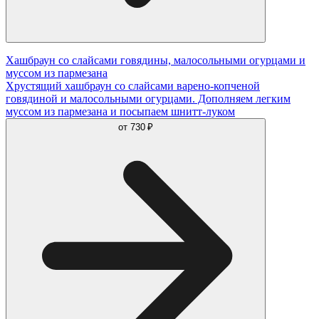
Хашбраун со слайсами говядины, малосольными огурцами и
муссом из пармезана
Хрустящий хашбраун со слайсами варено-копченой
говядиной и малосольными огурцами. Дополняем легким
муссом из пармезана и посыпаем шнитт-луком
от
730 ₽