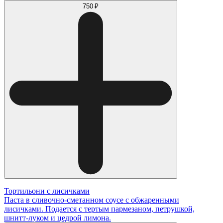
750 ₽
Тортильони с лисичками
Паста в сливочно-сметанном соусе с обжаренными
лисичками. Подается с тертым пармезаном, петрушкой,
шнитт-луком и цедрой лимона.