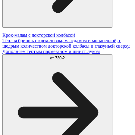
Крок-мадам с докторской колбасой
Тёплая бриошь с крем-чизом, маасдамом и моцареллой, с
щедрым количеством докторской колбасы и глазуньей сверху.
Дополняем тёртым пармезаном и шнитт-луком
от
730 ₽