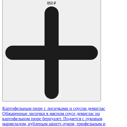
850 ₽
Картофельным пюре с лисичками и соусом демиглас
Обжаренные лисички в мясном соусе демиглас на
картофельном пюре бернуазет. Подается с луковым
мармеладом, рубленым шнитт-луком, трюфельным и