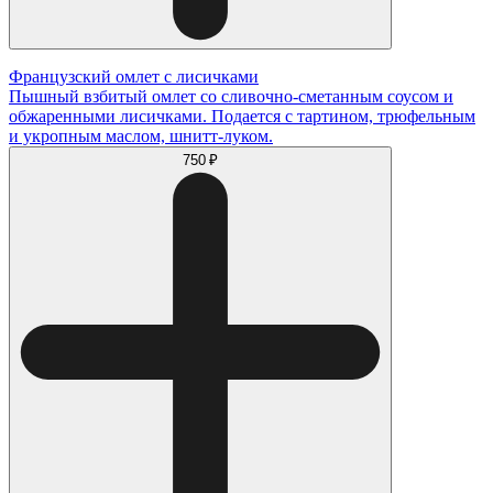
Французский омлет с лисичками
Пышный взбитый омлет со сливочно-сметанным соусом и
обжаренными лисичками. Подается с тартином, трюфельным
и укропным маслом, шнитт-луком.
750 ₽