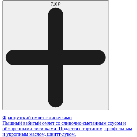
710 ₽
Французский омлет с лисичками
Пышный взбитый омлет со сливочно-сметанным соусом и
обжаренными лисичками. Подается с тартином, трюфельным
и укропным маслом, шнитт-луком.