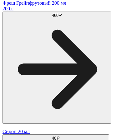
Фреш Грейпфрутовый 200 мл
200 г
460 ₽
Сироп 20 мл
40 ₽