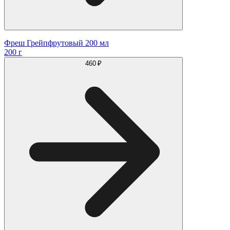
Фреш Грейпфрутовый 200 мл
200 г
460 ₽