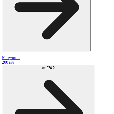
Капучино
200 мл
от
270 ₽