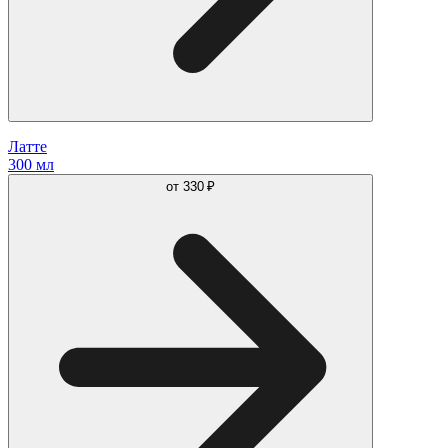
Латте
300 мл
от
330 ₽