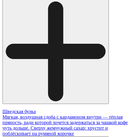
Шведская булка
Мягкая, воздушная сдоба с кардамоном внутри — тёплая
пряность, ради которой хочется задержаться за чашкой кофе
чуть дольше. Сверху жемчужный сахар: хрустит и
поблёскивает на румяной корочке