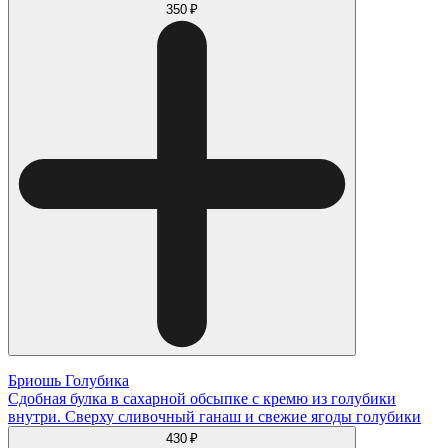
350 ₽
Бриошь Голубика
Сдобная булка в сахарной обсыпке с кремю из голубики
внутри. Сверху сливочный ганаш и свежие ягоды голубики
430 ₽