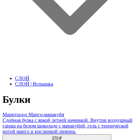
СЛОЙ
СЛОЙ | Вспышка
Булки
Маритоццо Манго-маракуйя
Сдобная булка с яркой летней начинкой. Внутри воздушный
ганаш на белом шоколаде с маракуйей, гель с тропической
нотой манго и кислинкой лимона.
370 ₽