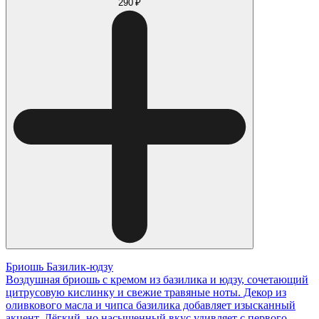
290 ₽
Бриошь Базилик-юдзу
Воздушная бриошь с кремом из базилика и юдзу, сочетающий
цитрусовую кислинку и свежие травяные ноты. Декор из
оливкового масла и чипса базилика добавляет изысканный
акцент. Лёгкий, но насыщенный вкус удивляет с первого