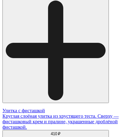
Улитка с фисташкой
Круглая слоёная улитка из хрустящего теста. Сверху —
фисташковый крем и пралине, украшенные дроблёной
фисташкой.
410 ₽