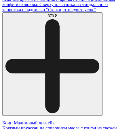
конфи из клюквы. Сверху пластинка из миндального
творожка с надписью “Скажи, что чувствуешь”
370 ₽
Коин Малиновый чизкейк
Круглый круассан на сливочном масле с конфи из свежей