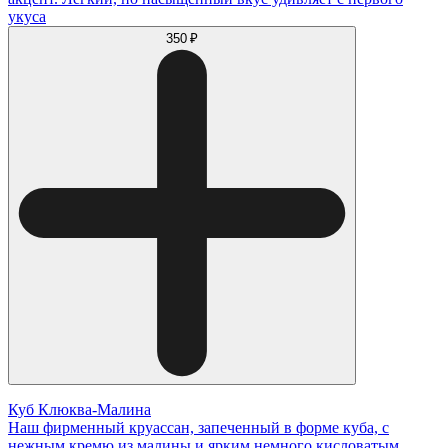
укуса
350 ₽
Куб Клюква-Малина
Наш фирменный круассан, запеченный в форме куба, с
нежным кремю из малины и ярким немного кисловатым