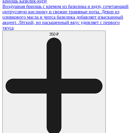
Бриошь Базилик-юдзу
Воздушная бриошь с кремом из базилика и юдзу, сочетающий
цитрусовую кислинку и свежие травяные ноты. Декор из
оливкового масла и чипса базилика добавляет изысканный
акцент. Лёгкий, но насыщенный вкус удивляет с первого
укуса
350 ₽