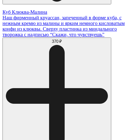
Куб Клюква-Малина
Наш фирменный круассан, запеченный в форме куба, с
нежным кремю из малины и ярким немного кисловатым
конфи из клюквы. Сверху пластинка из миндального
творожка с надписью “Скажи, что чувствуешь”
370 ₽