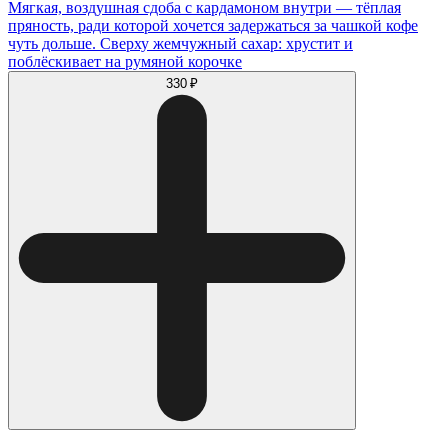
Мягкая, воздушная сдоба с кардамоном внутри — тёплая
пряность, ради которой хочется задержаться за чашкой кофе
чуть дольше. Сверху жемчужный сахар: хрустит и
поблёскивает на румяной корочке
330 ₽