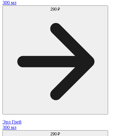
300 мл
290 ₽
Эрл Грей
300 мл
290 ₽