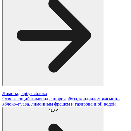
Лимонад арбуз-яблоко
Освежающий лимонад с пюре арбуза, кордиалом жасмин–
яблоко–гуава, лимонным фрешем и газированной водой
410 ₽