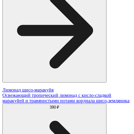
Лимонад шисо-маракуйя
Освежающий тропический лимонад с кисло-сладкой
маракуйей и травянистыми нотами кордиала шисо-земляника
390 ₽