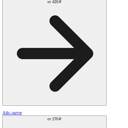
от
420 ₽
Айс-латте
от
270 ₽