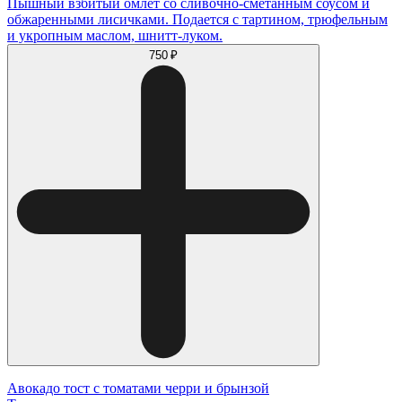
Пышный взбитый омлет со сливочно-сметанным соусом и
обжаренными лисичками. Подается с тартином, трюфельным
и укропным маслом, шнитт-луком.
750 ₽
Авокадо тост с томатами черри и брынзой