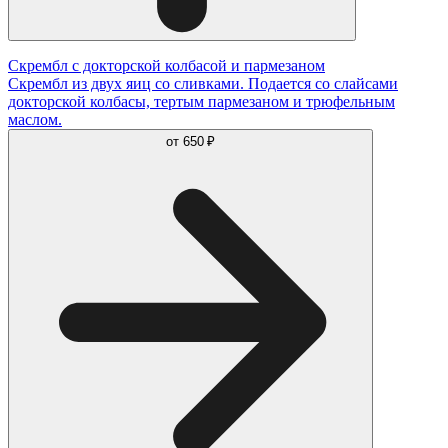
Скрембл с докторской колбасой и пармезаном
Скрембл из двух яиц со сливками. Подается со слайсами
докторской колбасы, тертым пармезаном и трюфельным
маслом.
от
650 ₽