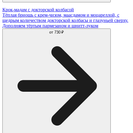
Крок-мадам с докторской колбасой
Тёплая бриошь с крем-чизом, маасдамом и моцареллой, с
щедрым количеством докторской колбасы и глазуньей сверху.
Дополняем тёртым пармезаном и шнитт-луком
от
730 ₽