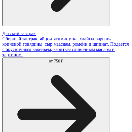
Датский завтрак
Сборный завтрак: яйцо-пятиминутка, слайсы варено-
копченой говядины, сыр маасдам, ромейн и шпинат. Подается
с брусничным вареньем, взбитым сливочным маслом и
тартином.
от
750 ₽