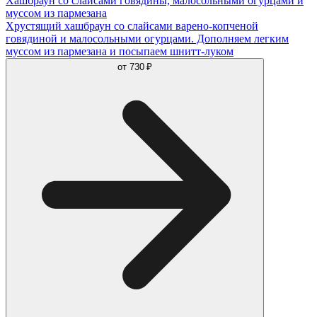
Хашбраун со слайсами говядины, малосольными огурцами и
муссом из пармезана
Хрустящий хашбраун со слайсами варено-копченой
говядиной и малосольными огурцами. Дополняем легким
муссом из пармезана и посыпаем шнитт-луком
от
730 ₽