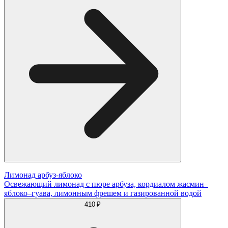
Лимонад арбуз-яблоко
Освежающий лимонад с пюре арбуза, кордиалом жасмин–
яблоко–гуава, лимонным фрешем и газированной водой
410 ₽