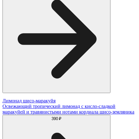
Лимонад шисо-маракуйя
Освежающий тропический лимонад с кисло-сладкой
маракуйей и травянистыми нотами кордиала шисо-земляника
390 ₽